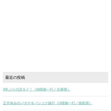
最近の投稿
3年ぶりの訪タイ！（W様御一行／兵庫県）
正月休みのパタヤ＆バンコク旅行（O様御一行／徳島県）